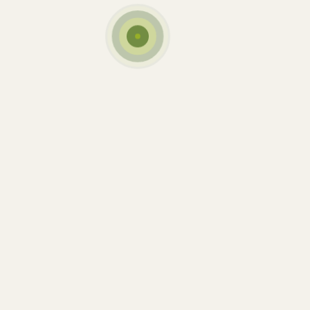
de saisons et de Jus de fruits.
Peaugres, Ardèche.
Téléphone :
04 75 33 24 50
Mobile :
06 61 48 77 71
Sarameille, 07340 Peaugres
Actualités
Bienvenue sur le nouveau site de la Ferme de
Sarameille !
Actualités
Bienvenue sur le nouveau
site de la Ferme de
Sarameille !